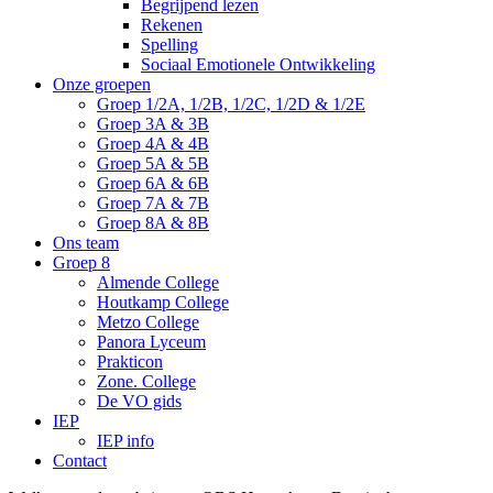
Begrijpend lezen
Rekenen
Spelling
Sociaal Emotionele Ontwikkeling
Onze groepen
Groep 1/2A, 1/2B, 1/2C, 1/2D & 1/2E
Groep 3A & 3B
Groep 4A & 4B
Groep 5A & 5B
Groep 6A & 6B
Groep 7A & 7B
Groep 8A & 8B
Ons team
Groep 8
Almende College
Houtkamp College
Metzo College
Panora Lyceum
Prakticon
Zone. College
De VO gids
IEP
IEP info
Contact