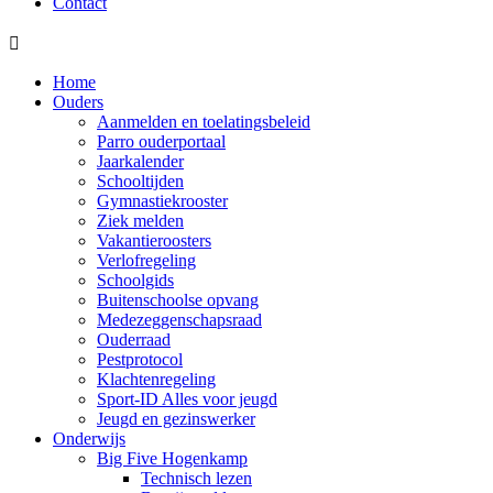
Contact

Home
Ouders
Aanmelden en toelatingsbeleid
Parro ouderportaal
Jaarkalender
Schooltijden
Gymnastiekrooster
Ziek melden
Vakantieroosters
Verlofregeling
Schoolgids
Buitenschoolse opvang
Medezeggenschapsraad
Ouderraad
Pestprotocol
Klachtenregeling
Sport-ID Alles voor jeugd
Jeugd en gezinswerker
Onderwijs
Big Five Hogenkamp
Technisch lezen