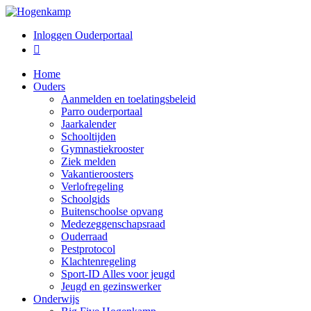
Inloggen Ouderportaal

Home
Ouders
Aanmelden en toelatingsbeleid
Parro ouderportaal
Jaarkalender
Schooltijden
Gymnastiekrooster
Ziek melden
Vakantieroosters
Verlofregeling
Schoolgids
Buitenschoolse opvang
Medezeggenschapsraad
Ouderraad
Pestprotocol
Klachtenregeling
Sport-ID Alles voor jeugd
Jeugd en gezinswerker
Onderwijs