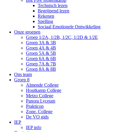
Big Five Hogenkamp
Technisch lezen
Begrijpend lezen
Rekenen
Spelling
Sociaal Emotionele Ontwikkeling
Onze groepen
Groep 1/2A, 1/2B, 1/2C, 1/2D & 1/2E
Groep 3A & 3B
Groep 4A & 4B
Groep 5A & 5B
Groep 6A & 6B
Groep 7A & 7B
Groep 8A & 8B
Ons team
Groep 8
Almende College
Houtkamp College
Metzo College
Panora Lyceum
Prakticon
Zone. College
De VO gids
IEP
IEP info