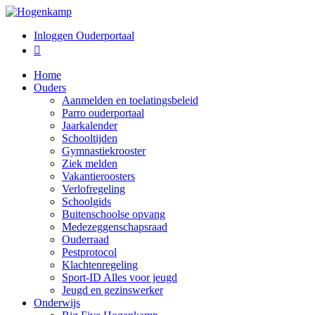
Inloggen Ouderportaal

Home
Ouders
Aanmelden en toelatingsbeleid
Parro ouderportaal
Jaarkalender
Schooltijden
Gymnastiekrooster
Ziek melden
Vakantieroosters
Verlofregeling
Schoolgids
Buitenschoolse opvang
Medezeggenschapsraad
Ouderraad
Pestprotocol
Klachtenregeling
Sport-ID Alles voor jeugd
Jeugd en gezinswerker
Onderwijs