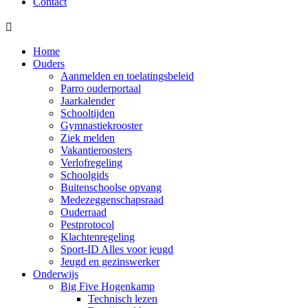
Contact

Home
Ouders
Aanmelden en toelatingsbeleid
Parro ouderportaal
Jaarkalender
Schooltijden
Gymnastiekrooster
Ziek melden
Vakantieroosters
Verlofregeling
Schoolgids
Buitenschoolse opvang
Medezeggenschapsraad
Ouderraad
Pestprotocol
Klachtenregeling
Sport-ID Alles voor jeugd
Jeugd en gezinswerker
Onderwijs
Big Five Hogenkamp
Technisch lezen