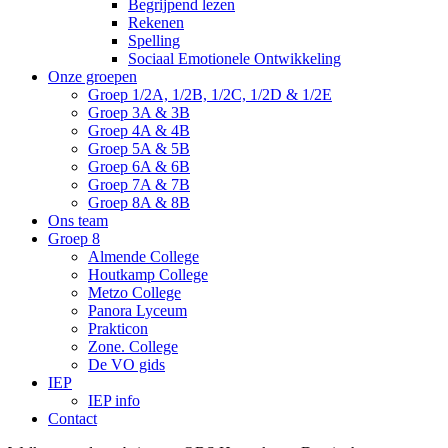
Begrijpend lezen
Rekenen
Spelling
Sociaal Emotionele Ontwikkeling
Onze groepen
Groep 1/2A, 1/2B, 1/2C, 1/2D & 1/2E
Groep 3A & 3B
Groep 4A & 4B
Groep 5A & 5B
Groep 6A & 6B
Groep 7A & 7B
Groep 8A & 8B
Ons team
Groep 8
Almende College
Houtkamp College
Metzo College
Panora Lyceum
Prakticon
Zone. College
De VO gids
IEP
IEP info
Contact