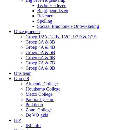
Big Five Hogenkamp
Technisch lezen
Begrijpend lezen
Rekenen
Spelling
Sociaal Emotionele Ontwikkeling
Onze groepen
Groep 1/2A, 1/2B, 1/2C, 1/2D & 1/2E
Groep 3A & 3B
Groep 4A & 4B
Groep 5A & 5B
Groep 6A & 6B
Groep 7A & 7B
Groep 8A & 8B
Ons team
Groep 8
Almende College
Houtkamp College
Metzo College
Panora Lyceum
Prakticon
Zone. College
De VO gids
IEP
IEP info