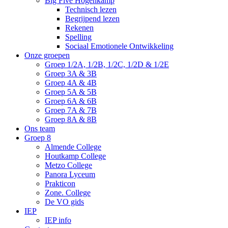
Big Five Hogenkamp
Technisch lezen
Begrijpend lezen
Rekenen
Spelling
Sociaal Emotionele Ontwikkeling
Onze groepen
Groep 1/2A, 1/2B, 1/2C, 1/2D & 1/2E
Groep 3A & 3B
Groep 4A & 4B
Groep 5A & 5B
Groep 6A & 6B
Groep 7A & 7B
Groep 8A & 8B
Ons team
Groep 8
Almende College
Houtkamp College
Metzo College
Panora Lyceum
Prakticon
Zone. College
De VO gids
IEP
IEP info