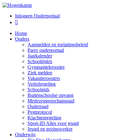
Inloggen Ouderportaal

Home
Ouders
Aanmelden en toelatingsbeleid
Parro ouderportaal
Jaarkalender
Schooltijden
Gymnastiekrooster
Ziek melden
Vakantieroosters
Verlofregeling
Schoolgids
Buitenschoolse opvang
Medezeggenschapsraad
Ouderraad
Pestprotocol
Klachtenregeling
Sport-ID Alles voor jeugd
Jeugd en gezinswerker
Onderwijs