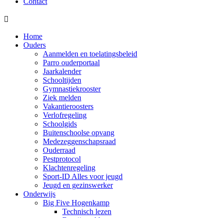
Contact

Home
Ouders
Aanmelden en toelatingsbeleid
Parro ouderportaal
Jaarkalender
Schooltijden
Gymnastiekrooster
Ziek melden
Vakantieroosters
Verlofregeling
Schoolgids
Buitenschoolse opvang
Medezeggenschapsraad
Ouderraad
Pestprotocol
Klachtenregeling
Sport-ID Alles voor jeugd
Jeugd en gezinswerker
Onderwijs
Big Five Hogenkamp
Technisch lezen