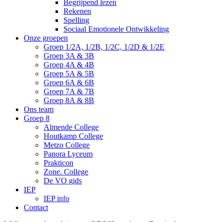
Begrijpend lezen
Rekenen
Spelling
Sociaal Emotionele Ontwikkeling
Onze groepen
Groep 1/2A, 1/2B, 1/2C, 1/2D & 1/2E
Groep 3A & 3B
Groep 4A & 4B
Groep 5A & 5B
Groep 6A & 6B
Groep 7A & 7B
Groep 8A & 8B
Ons team
Groep 8
Almende College
Houtkamp College
Metzo College
Panora Lyceum
Prakticon
Zone. College
De VO gids
IEP
IEP info
Contact