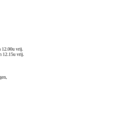
 12.00u vrij.
 12.15u vrij.
gen,