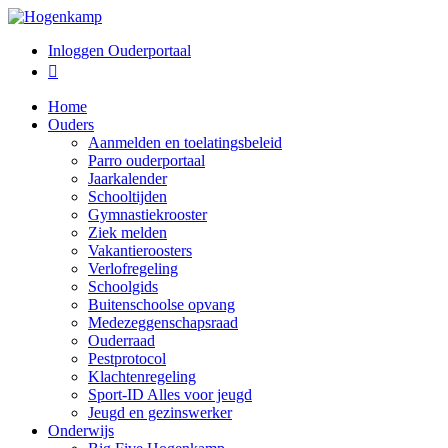
Inloggen Ouderportaal

Home
Ouders
Aanmelden en toelatingsbeleid
Parro ouderportaal
Jaarkalender
Schooltijden
Gymnastiekrooster
Ziek melden
Vakantieroosters
Verlofregeling
Schoolgids
Buitenschoolse opvang
Medezeggenschapsraad
Ouderraad
Pestprotocol
Klachtenregeling
Sport-ID Alles voor jeugd
Jeugd en gezinswerker
Onderwijs