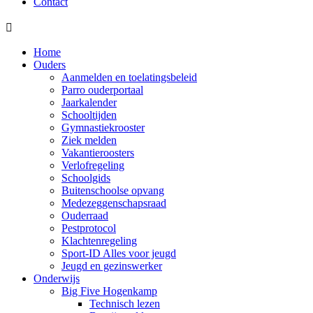
Contact

Home
Ouders
Aanmelden en toelatingsbeleid
Parro ouderportaal
Jaarkalender
Schooltijden
Gymnastiekrooster
Ziek melden
Vakantieroosters
Verlofregeling
Schoolgids
Buitenschoolse opvang
Medezeggenschapsraad
Ouderraad
Pestprotocol
Klachtenregeling
Sport-ID Alles voor jeugd
Jeugd en gezinswerker
Onderwijs
Big Five Hogenkamp
Technisch lezen