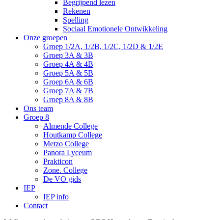
Begrijpend lezen
Rekenen
Spelling
Sociaal Emotionele Ontwikkeling
Onze groepen
Groep 1/2A, 1/2B, 1/2C, 1/2D & 1/2E
Groep 3A & 3B
Groep 4A & 4B
Groep 5A & 5B
Groep 6A & 6B
Groep 7A & 7B
Groep 8A & 8B
Ons team
Groep 8
Almende College
Houtkamp College
Metzo College
Panora Lyceum
Prakticon
Zone. College
De VO gids
IEP
IEP info
Contact