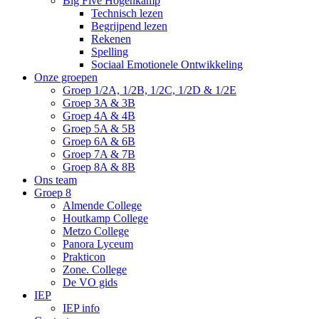
Big Five Hogenkamp
Technisch lezen
Begrijpend lezen
Rekenen
Spelling
Sociaal Emotionele Ontwikkeling
Onze groepen
Groep 1/2A, 1/2B, 1/2C, 1/2D & 1/2E
Groep 3A & 3B
Groep 4A & 4B
Groep 5A & 5B
Groep 6A & 6B
Groep 7A & 7B
Groep 8A & 8B
Ons team
Groep 8
Almende College
Houtkamp College
Metzo College
Panora Lyceum
Prakticon
Zone. College
De VO gids
IEP
IEP info