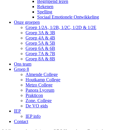
Begrijpend lezen
Rekenen
Spelling
Sociaal Emotionele Ontwikkeling
Onze groepen
Groep 1/2A, 1/2B, 1/2C, 1/2D & 1/2E
Groep 3A & 3B
Groep 4A & 4B
Groep 5A & 5B
Groep 6A & 6B
Groep 7A & 7B
Groep 8A & 8B
Ons team
Groep 8
Almende College
Houtkamp College
Metzo College
Panora Lyceum
Prakticon
Zone. College
De VO gids
IEP
IEP info
Contact