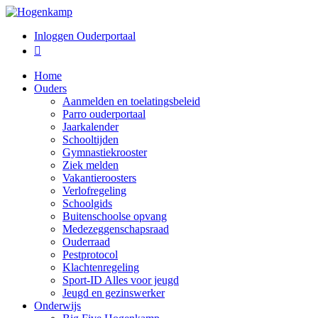
Inloggen Ouderportaal

Home
Ouders
Aanmelden en toelatingsbeleid
Parro ouderportaal
Jaarkalender
Schooltijden
Gymnastiekrooster
Ziek melden
Vakantieroosters
Verlofregeling
Schoolgids
Buitenschoolse opvang
Medezeggenschapsraad
Ouderraad
Pestprotocol
Klachtenregeling
Sport-ID Alles voor jeugd
Jeugd en gezinswerker
Onderwijs