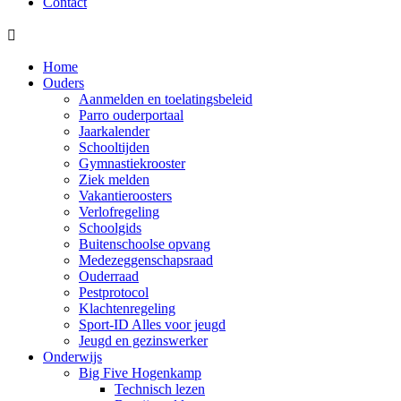
Contact

Home
Ouders
Aanmelden en toelatingsbeleid
Parro ouderportaal
Jaarkalender
Schooltijden
Gymnastiekrooster
Ziek melden
Vakantieroosters
Verlofregeling
Schoolgids
Buitenschoolse opvang
Medezeggenschapsraad
Ouderraad
Pestprotocol
Klachtenregeling
Sport-ID Alles voor jeugd
Jeugd en gezinswerker
Onderwijs
Big Five Hogenkamp
Technisch lezen