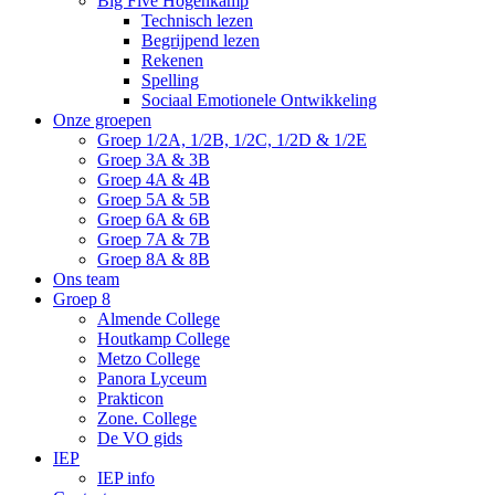
Big Five Hogenkamp
Technisch lezen
Begrijpend lezen
Rekenen
Spelling
Sociaal Emotionele Ontwikkeling
Onze groepen
Groep 1/2A, 1/2B, 1/2C, 1/2D & 1/2E
Groep 3A & 3B
Groep 4A & 4B
Groep 5A & 5B
Groep 6A & 6B
Groep 7A & 7B
Groep 8A & 8B
Ons team
Groep 8
Almende College
Houtkamp College
Metzo College
Panora Lyceum
Prakticon
Zone. College
De VO gids
IEP
IEP info