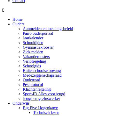
Contact

Home
Ouders
Aanmelden en toelatingsbeleid
Parro ouderportaal
Jaarkalender
Schooltijden
Gymnastiekrooster
Ziek melden
Vakantieroosters
Verlofregeling
Schoolgids
Buitenschoolse opvang
Medezeggenschapsraad
Ouderraad
Pestprotocol
Klachtenregeling
Sport-ID Alles voor jeugd
Jeugd en gezinswerker
Onderwijs
Big Five Hogenkamp
Technisch lezen