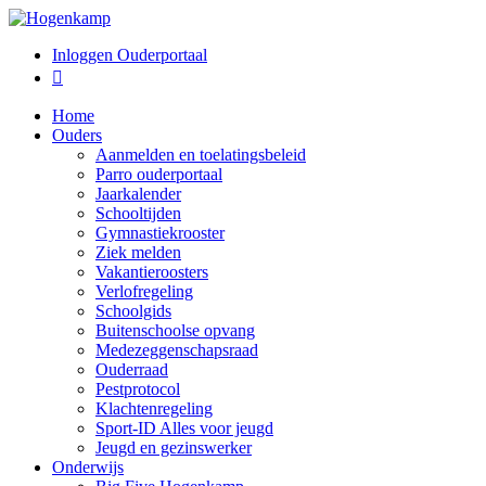
Inloggen Ouderportaal

Home
Ouders
Aanmelden en toelatingsbeleid
Parro ouderportaal
Jaarkalender
Schooltijden
Gymnastiekrooster
Ziek melden
Vakantieroosters
Verlofregeling
Schoolgids
Buitenschoolse opvang
Medezeggenschapsraad
Ouderraad
Pestprotocol
Klachtenregeling
Sport-ID Alles voor jeugd
Jeugd en gezinswerker
Onderwijs