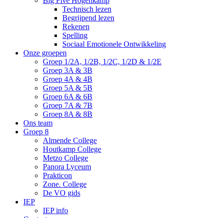
Big Five Hogenkamp
Technisch lezen
Begrijpend lezen
Rekenen
Spelling
Sociaal Emotionele Ontwikkeling
Onze groepen
Groep 1/2A, 1/2B, 1/2C, 1/2D & 1/2E
Groep 3A & 3B
Groep 4A & 4B
Groep 5A & 5B
Groep 6A & 6B
Groep 7A & 7B
Groep 8A & 8B
Ons team
Groep 8
Almende College
Houtkamp College
Metzo College
Panora Lyceum
Prakticon
Zone. College
De VO gids
IEP
IEP info