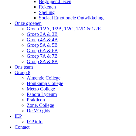
Begrijpend lezen
Rekenen
Spelling
Sociaal Emotionele Ontwikkeling
Onze groepen
Groep 1/2A, 1/2B, 1/2C, 1/2D & 1/2E
Groep 3A & 3B
Groep 4A & 4B
Groep 5A & 5B
Groep 6A & 6B
Groep 7A & 7B
Groep 8A & 8B
Ons team
Groep 8
Almende College
Houtkamp College
Metzo College
Panora Lyceum
Prakticon
Zone. College
De VO gids
IEP
IEP info
Contact